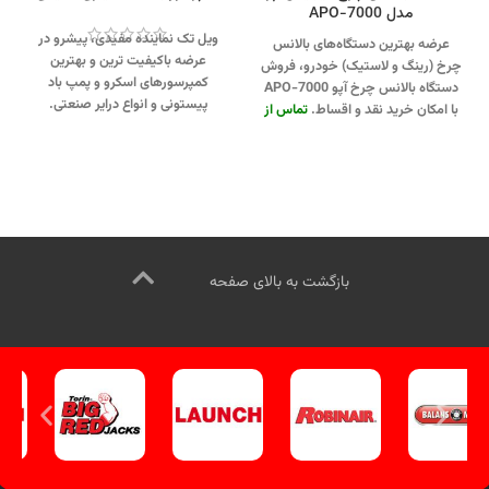
مدل APO-7000
ویل تک نماینده مفیدی، پیشرو در
عرضه بهترین دستگاه‌های بالانس
عرضه باکیفیت ترین و بهترین
چرخ (رینگ و لاستیک) خودرو، فروش
کمپرسورهای اسکرو و پمپ باد
دستگاه بالانس چرخ آپو APO-7000
پیستونی و انواع درایر صنعتی.
با امکان خرید نقد و اقساط.
تماس از
جهت تماس از طریق وآتساپ
طریق وآتساپ 09358138001 کلیک
09358138001 کلیک کنید.
کنید.
بازدید از دیگر مدلهای بالانس
بازدید از کمپرسورهای مفیدی کلیک
چرخ کلیک کنید
.
ورود به
اینستاگرام
کنید
.
اینستاگرام ویل تک کلیک کنید
.
ویل تک کلیک کنید
.
بازگشت به بالای صفحه