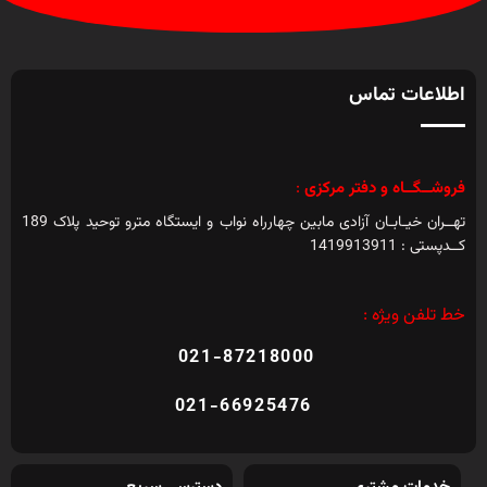
اطلاعات تماس
فروشــگــاه و دفتر مرکزی
:
تهــران خیـابـان آزادی مابین چهارراه نواب و ایستگاه مترو توحید پلاک 189
کــدپستی : 1419913911
خط تلفن ویژه :
021-87218000
021-66925476