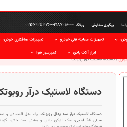
02166925476
-
02187218000
ا ما
پیگیری سفارش
وبلاگ
درو
تجهیزات معاینه فنی خودرو
تجهیزات صافکاری خودرو
ابزار آلات بادی
کمپرسور هوا
سواری
دستگاه لاستیک درآر روبوتک
دستگاه لاستیک درآر روبوت
دستگاه
لاستیک درآر سه پدال روبوتک
، یک مدل اقتصادی و صن
سینی 24 اینچی، جک لق‌کن بادی و مشتی ضد خش، گزینه‌
فروشگاه‌های لاستیک محسوب می‌شود.