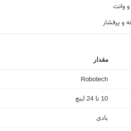
و وانت
ه و پرفشار
مقدار
Robotech
10 تا 24 اینچ
بادی