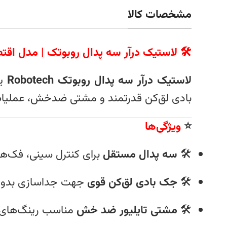
مشخصات کالا
🛠️ لاستیک درآر سه پدال روبوتک | مدل اق
لاستیک‌ درآر سه پدال روبوتک Robotech
بادی لق‌کن قدرتمند و مشتی ضدخش، عملیات 
⭐
ویژگی‌ها
🛠️
سه پدال مستقل
برای کنترل سینی، فک‌ه
🛠️
جک بادی لق‌کن قوی
جهت جداسازی بدون
🛠️
مشتی تایلیور ضد خش
مناسب رینگ‌های