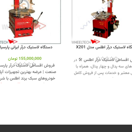
اه لاستیک درآر اطلس مدل X201
دستگاه لاستیک درآر ایرانی پارسیا
155,000,000
تومان
اقساطی لاستیک درآر اطلس
🛠️ در
فروش اقساطی لاستیک درآر پارسی
های سه پدال و چهار پدال، همراه با
صنعت | عرضه بهترین تجهیزات آپار
تی معتبر و خدمات پس از فروش کامل
خودروهای سبک برند اطلس با شرا
برای تعمیرگاه‌ها و آپاراتی‌ها.
ویژه و قیمت مناسب.
(قیمت دستگاه
تماس از طریق وآتساپ 09358138001
الکتروموتور موتوژن تبریز است).
تما
کلیک کنید.
طریق وآتساپ 1
ید از دستگاههای لاستیک درار کلیک
کنید
.
بازدید از دستگاههای لاستیک 
.
کانال اینستاگرام ویل تک کلیک
کلیک کنید
.
کانال اینستاگرام ویل 
کنید
.
کلیک کنید
.