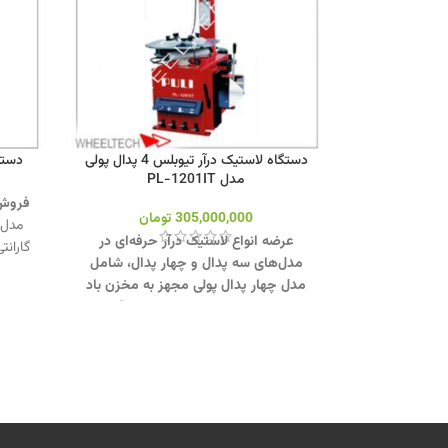
دستگاه لاستیک درآر تیوبلس 4 پدال پولی
دستگ
مدل PL-1201IT
فروش 
305,000,000
تومان
مدل‌
عرضه انواع لاستیک درآر حرفه‌ای در
گاران
مدل‌های سه پدال و چهار پدال، شامل
مدل چهار پدال پولی مجهز به مخزن باد
تیوبلس برای عملکرد سریع‌تر و دقیق‌تر.
جهت تماس از طریق وآتساپ
بازد
09358138001 کلیک کنید
.
کنید
بازدید از دستگاههای لاستیک درآر کلیک
کنید
.
کانال اینستاگرام ویل تک کلیک کنید
.