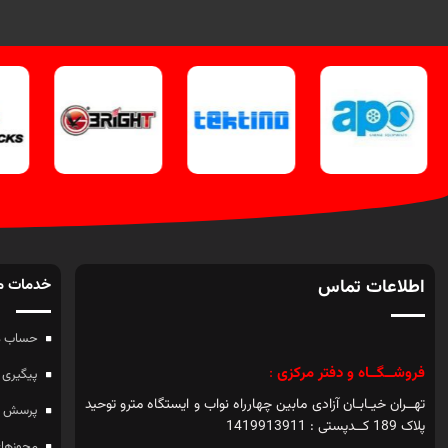
اطلاعات تماس
خدمات م
حساب م
فروشــگــاه و دفتر مرکزی
:
پیگیری 
تهــران خیـابـان آزادی مابین چهارراه نواب و ایستگاه مترو توحید
پرسش ه
پلاک 189 کــدپستی : 1419913911
مجوزهای