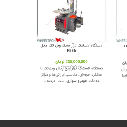
ن
دستگاه لاستیک درآر سبک ویل تک مدل
F586
235,000,000
تومان
ان
دستگاه لاستیک درآر پنج پدال ویل‌تک
با
اتی
عملکرد حرفه‌ای، مناسب آپاراتی‌ها و مراکز
یط
خدمات
خودرو سواری
است. عرضه با
 با
شرایط فروش اقساطی ویژه و کیفیت
س از
تضمین‌شده.
جهت تماس از طریق
0935813800 کلیک
وآتساپ 09358138001 کلیک کنید.
درآر
بازدید از دستگاههای لاستیک درآر کلیک
تک
کنید
.
کانال اینستاگرام ویل تک کلیک
کنید
.