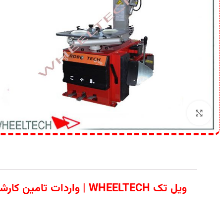
برای بزرگنمایی کلیک کنید
ویل تک WHEELTECH | وا