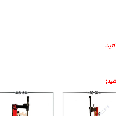
کنید
.
ید;