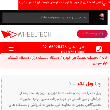
کاربر گرامی لطفا قبل از خرید با توجه به نوسان قیمت ارز تماس بگیرید
0
پیج اینستاگرام
تلفن تماس:
02166925476
-
02187218000
خانه
تجهیزات تعمیرگاهی خودرو
دستگاه لاستیک درآر
دستگاه لاستیک
درآر سواری
چرا
ویل تک
… ؟
ویل تک با حمایت و لطف شما عزیزان امروز به مجموعه ای
حرفه‌ای و بین‌ المللی در حوزه واردات تأمین تولید تجهیزات
تعمیرگاهی تجهیزات معاینه فنی تجهیزات کارواش و دستگاه های