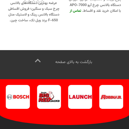
عرضه بهترین دستگاه‌های بالانس
دستگاه بالانس چرخ آپو APO-7000
چرخ سبک و سنگین؛ فروش اقساطی
با امکان خرید نقد و اقساط.
تماس از
دستگاه بالانس رینگ و لاستیک مدل
طریق وآتساپ 09358138001 کلیک
F-650 برند ویل تک، ساخت چین.
کنید.
بازدید از دیگر مدلهای بالانس
جهت تماس از طریق وآتساپ
چرخ کلیک کنید
.
ورود به
اینستاگرام
09358138001 کلیک کنید
.
بازدید از
ویل تک کلیک کنید
.
دیگر مدلهای بالانس لاستیک کلیک
کنید
.
کانال اینستاگرام ویل تک کلیک
کنید
بازگشت به بالای صفحه