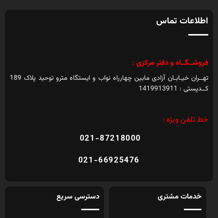
اطلاعات تماس
فروشــگــاه و دفتر مرکزی
:
تهــران خیـابـان آزادی مابین چهارراه نواب و ایستگاه مترو توحید پلاک 189
کــدپستی : 1419913911
خط تلفن ویژه :
021-87218000
021-66925476
خدمات مشتری
دسترسی سریع