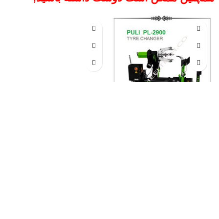
دستگاه لاستیک درار ماشین
دستگاه لاستیک درآر ماشین
سنگین کامیونی پولی مدل PL-
سنگین کامیونی آپو APO T-260
2900
فروش دستگاه لاستیک درآر
985,000,000
تومان
هیدرولیکی چینی مخصوص
فروش اقساطی دستگاه لاستیک
خودروهای سنگین (اتوبوس،
درآر سنگین پولی
؛ هیدرولیکی دو
کامیون و لودر) با گارانتی یک‌ساله
سرعته، قابل استفاده با برق
و خدمات پس از فروش 10 ساله.
تک‌فاز و سه‌فاز، مناسب برای
تماس از طریق وآتساپ
انواع تایر کامیون و اتوبوس و
09358138001 کلیک کنید.
بازدید
لودر.
از دیگر مدلهای لاستیک درار کلیک