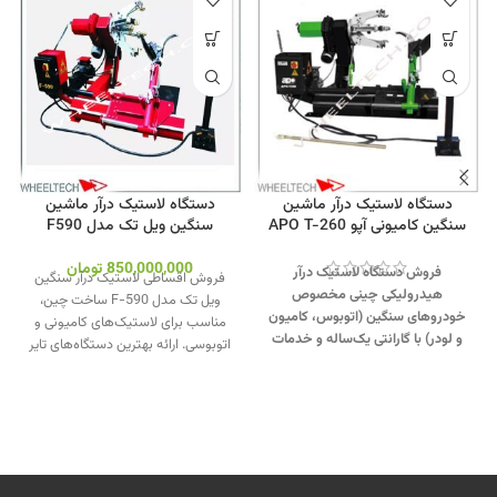
دستگاه لاستیک درآر ماشین
دستگاه لاستیک درآر ماشین
سنگین کامیونی آپو APO T-260
سنگین ویل تک مدل F590
850,000,000
تومان
فروش دستگاه لاستیک درآر
فروش اقساطی لاستیک درآر سنگین
هیدرولیکی چینی مخصوص
ویل تک مدل F-590 ساخت چین،
خودروهای سنگین (اتوبوس، کامیون
مناسب برای لاستیک‌های کامیونی و
و لودر) با گارانتی یک‌ساله و خدمات
اتوبوسی. ارائه بهترین دستگاه‌های تایر
پس از فروش 10 ساله.
تماس از
درآر با کیفیت بالا، عملکرد حرفه‌ای و
طریق وآتساپ 09358138001 کلیک
قیمت رقابتی ویژه آپاراتی‌ها.
(برق
کنید.
بازدید از دیگر مدلهای لاستیک
دستگاه تک فاز است).
تماس از طریق
درار کلیک کنید
.
کانال اینستاگرام ویل
وآتساپ 09358138001 کلیک کنید
.
تک کلیک کنید
.
بازدید از دیگر مدلهای لاستیک درار
کلیک کنید
.
کانال اینستاگرام ویل تک