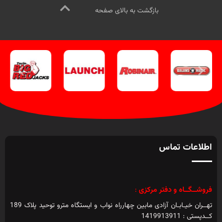
کلیک کنید
.
بازگشت به بالای صفحه
اطلاعات تماس
فروشــگــاه و دفتر مرکزی
:
تهــران خیـابـان آزادی مابین چهارراه نواب و ایستگاه مترو توحید پلاک 189
کــدپستی : 1419913911