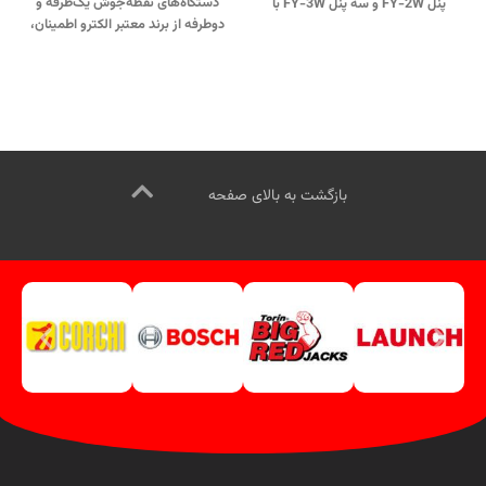
دستگاه‌های نقطه‌جوش یک‌طرفه و
پنل FY-2W و سه پنل FY-3W با
دوطرفه از برند معتبر الکترو اطمینان،
شرایط ویژه و منعطف.
با کیفیت عالی و قیمت مناسب.
جهت تماس از طریق وآتساپ
تماس از طریق وآتساپ
09358138001 کلیک کنید
.
09358138001 کلیک کنید
.
دیگر
بازدید از پنل های خشک کن رنگ
مدلهای بادگیری و نقطه جوش کلیک
کلیک کنید
.
کانال اینستاگرام ویل تک
کنید
.
فیلم آموزشی دستگاه باد گیری
کلیک کنید
.
کلیک کنید
.
کانال اینستاگرام ویل تک
کلیک کنید
.
بازگشت به بالای صفحه