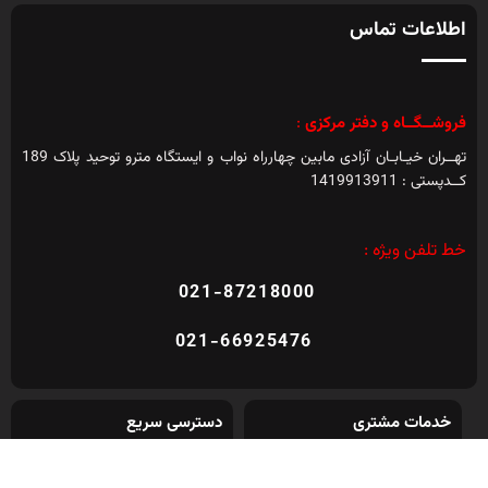
اطلاعات تماس
فروشــگــاه و دفتر مرکزی
:
تهــران خیـابـان آزادی مابین چهارراه نواب و ایستگاه مترو توحید پلاک 189
کــدپستی : 1419913911
خط تلفن ویژه :
021-87218000
021-66925476
خدمات مشتری
دسترسی سریع
حساب من
دستگاه دیاگ