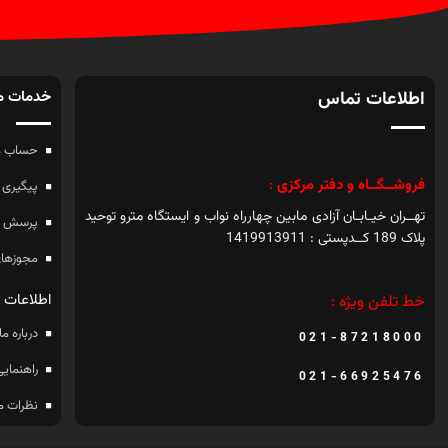
اطلاعات تماس
خدمات م
حساب م
فروشــگــاه و دفتر مرکزی
:
پیگیری 
تهــران خیـابـان آزادی مابین چهارراه نواب و ایستگاه مترو توحید
پرسش ه
پلاک 189 کــدپستی : 1419913911
مجوزهای
اطلاعات
خط تلفن ویژه :
درباره ما
021-87218000
راهنمایی
021-66925476
نظرات م