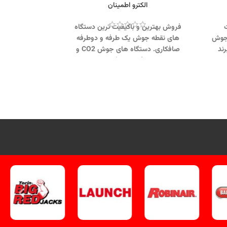
الکترو اطمینان
فروش بهترین و باکیفیت‌ ترین دستگاه‌
 جوش
های نقطه جوش یک‌ طرفه و دوطرفه
رند
صافکاری. دستگاه‌ های جوش CO2 و
ویژه
سیستم‌های بادگیری حرفه‌ای ساخت برند
یق
معتبر الکترو اطمینان یزد با امکان خرید
برای
نقد و اقساط و پشتیبانی کامل.
لیک
جهت تماس از طریق وآتساپ
یک
09358138001 کلیک کنید.
بازدید از دیگر
تجهیزات صافکاری کلیک کنید
.
کانال
اینستاگرام ویل تک کلیک کنید
.