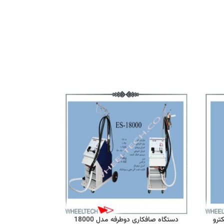
یتال ES-12000 الکترو
دستگاه صافکاری دوطرفه مدل 18000