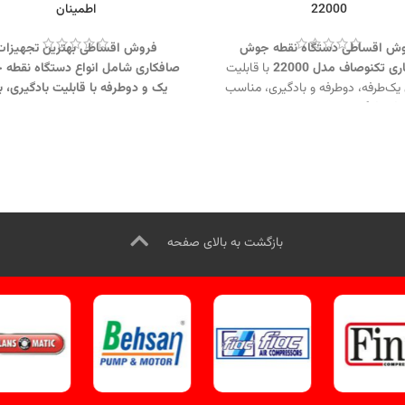
22000
اطمینان
ش اقساطی دستگاه نقطه جوش
فروش اقساطی بهترین تجهیزات
ی تکنوصاف مدل 22000
با قابلیت
صافکاری شامل انواع دستگاه‌ نقطه
ک‌طرفه، دوطرفه و بادگیری، مناسب
یک‌ و دوطرفه با قابلیت بادگیری، ب
 فرورفتگی بدنه خودرو.
جهت
تماس
معتبر الکترو اطمینان یزد، با شرایط 
از طریق وآتساپ 09358138001 کلیک
و گارانتی معتبر.
جهت تماس از طر
.
بازدید از دستگاه‌های نقطه جوش
وآتساپ 09358138001 کلیک کنید.
ک کنید
.
کانال اینستاگرام ویل تک
بازدید از دیگر تجهیزات صافکاری ک
کلیک کنید
.
کنید
.
کانال اینستاگرام ویل تک کل
کنید
.
بازگشت به بالای صفحه