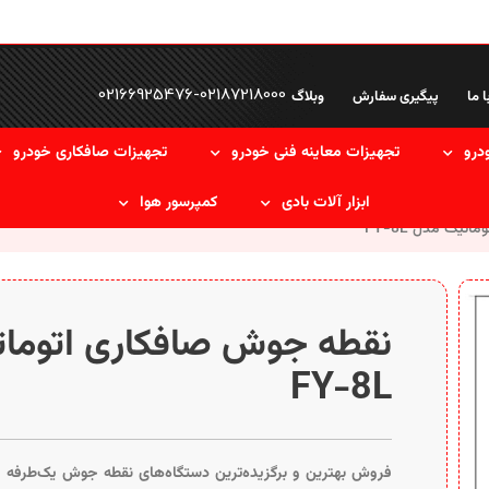
02166925476
-
02187218000
ا ما
پیگیری سفارش
وبلاگ
درو
تجهیزات معاینه فنی خودرو
تجهیزات صافکاری خودرو
ابزار آلات بادی
کمپرسور هوا
تیک مدل FY-8L
نقطه جوش صافکاری اتوما
FY-8L
فروش بهترین و برگزیده‌ترین دستگاه‌های نقطه جوش یک‌طرفه و 