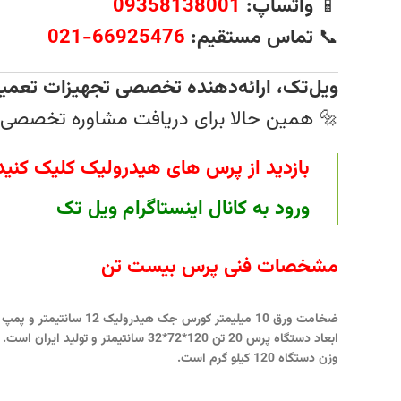
📱
واتساپ:
09358138001
📞
تماس مستقیم:
66925476-021
ویل‌تک، ارائه‌دهنده تخصصی تجهیزات تعمی
🔩 همین حالا برای دریافت مشاوره تخصصی 
بازدید از پرس های هیدرولیک کلیک کنید
ورود به کانال اینستاگرام ویل تک
مشخصات فنی پرس بیست تن
ضخامت ورق 10 میلیمتر کورس جک هیدرولیک 12 سانتیمتر و پمپ دستگاه 2 سرعته هیدرولیکی است.
ابعاد دستگاه پرس 20 تن 120*72*32 سانتیمتر و تولید ایران است.
وزن دستگاه 120 کیلو گرم است.