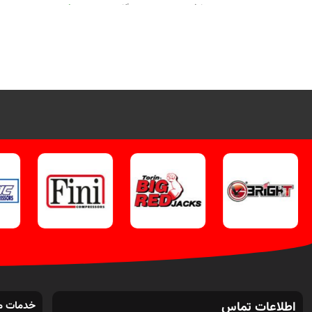
مصارف صنعتی و تعمیرگاهی.
جهت تماس
از طریق وآتساپ 09358138001 کلیک
کلیک
کنید
.
بازدید از پرس های تعمیرگاهی
هیدر
کلیک کنید
.
اینستاگرام ویل تک کلیک
کنید
.
اطلاعات تماس
خدمات م