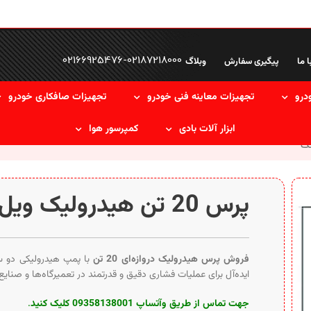
02166925476
-
02187218000
ا ما
پیگیری سفارش
وبلاگ
درو
تجهیزات معاینه فنی خودرو
تجهیزات صافکاری خودرو
ابزار آلات بادی
کمپرسور هوا
پرس 20 تن هیدرولیک ویل تک
فروش پرس هیدرولیک دروازه‌ای 20 تن
با پمپ هیدرولیکی دو سرع
ایده‌آل برای عملیات فشاری دقیق و قدرتمند در تعمیرگاه‌ها و صنای
جهت تماس از طریق وآتساپ 09358138001 کلیک کنید
.