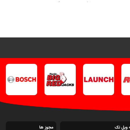
مصارف صنعتی و تعمیرگاهی.
جهت تماس از طریق وآتساپ
 دیگر
09358138001 کلیک کنید
.
بازدید از دیگر
کانال
پرس های هیدرولیک کلیک کنید
.
کانال
اینستاگرام ویل تک کلیک کنید
.
 ویل تک
مجوز ها