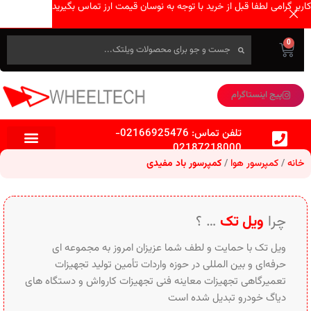
کاربر گرامی لطفا قبل از خرید با توجه به نوسان قیمت ارز تماس بگیرید
0
پیج اینستاگرام
تلفن تماس:
02166925476
-
02187218000
خانه
کمپرسور هوا
کمپرسور باد مفیدی
چرا
ویل تک
… ؟
ویل تک با حمایت و لطف شما عزیزان امروز به مجموعه ای
حرفه‌ای و بین‌ المللی در حوزه واردات تأمین تولید تجهیزات
تعمیرگاهی تجهیزات معاینه فنی تجهیزات کارواش و دستگاه های
دیاگ خودرو تبدیل شده است