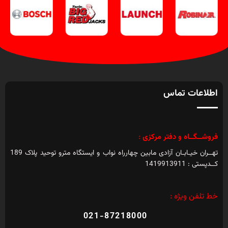
اطلاعات تماس
فروشــگــاه و دفتر مرکزی
:
تهــران خیـابـان آزادی مابین چهارراه نواب و ایستگاه مترو توحید پلاک 189
کــدپستی : 1419913911
خط تلفن ویژه :
021-87218000