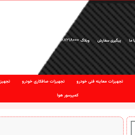
02166925476
-
02187218000
ا ما
پیگیری سفارش
وبلاگ
تجهیزات معاینه فنی خودرو
تجهیزات صافکاری خودرو
تجهیزا
کمپرسور هوا