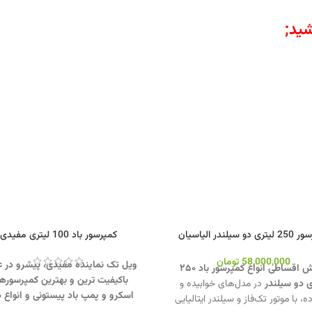
ید;
دو سیلندر الیاسیان
کمپرسور باد 100 لیتری مفیدی
58,000,000
تومان
ویل تک نماینده مفیدی، پیشرو در 
فروش اقساطی انواع کمپرسور باد ۲۵۰
باکیفیت ترین و بهترین کمپرسوره
ی دو سیلندر
در مدل‌های خوابیده و
اسکرو و پمپ باد پیستونی و انواع د
ه، با موتور تک‌فاز و سیلندر ایتالیایی
صنعتی.