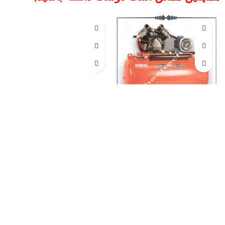
کمپرسور باد 1000 لیتری مفیدی
پمپ باد 250 لیتری مفیدی
فروش اقساطی
کمپرسور 1000
فروش بهترین کمپرسورهای باد
لیتری مفیدی،
پمپ باد صنعتی
دو
۲۵۰ لیتری، پمپ باد پیستونی
سیلندر با موتور قدرتمند 5.5
ایستاده و انواع کمپرسور هوای
اسب، همراه با گارانتی معتبر،
فشرده اسکرو با برند معتبر
مناسب کارخانه‌ها و تعمیرگاه‌های
مفیدی، مناسب برای کاربردهای
سبک و سنگین.
صنعتی و تعمیرگاهی.
تماس از طریق وآتساپ
جهت تماس از طریق وآتساپ
09358138001 کلیک کنید.
09358138001 کلیک کنید.
بازدید از کمپرسورهای مفیدی
بازدید از دیگر کمپرسورهای