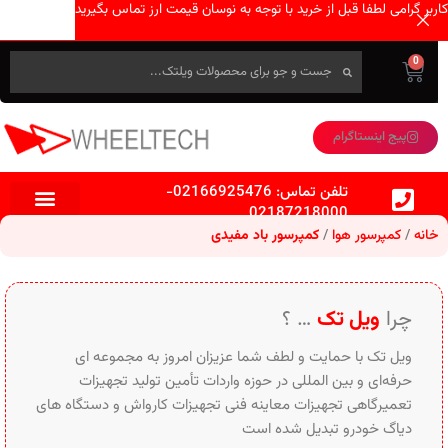
کاربر گرامی لطفا قبل از خرید با توجه به نوسان قیمت ارز تماس بگیرید
0
پیج اینستاگرام
تلفن تماس:
02166925476
-
02187218000
خانه
کمپرسور هوا
کمپرسور باد مفیدی
چرا
ویل تک
… ؟
ویل تک با حمایت و لطف شما عزیزان امروز به مجموعه ای
حرفه‌ای و بین‌ المللی در حوزه واردات تأمین تولید تجهیزات
تعمیرگاهی تجهیزات معاینه فنی تجهیزات کارواش و دستگاه های
دیاگ خودرو تبدیل شده است