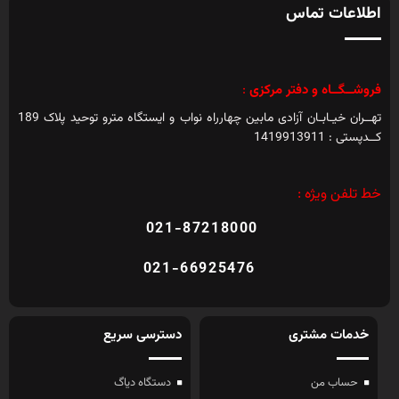
اطلاعات تماس
فروشــگــاه و دفتر مرکزی
:
تهــران خیـابـان آزادی مابین چهارراه نواب و ایستگاه مترو توحید پلاک 189
کــدپستی : 1419913911
خط تلفن ویژه :
021-87218000
021-66925476
خدمات مشتری
دسترسی سریع
حساب من
دستگاه دیاگ