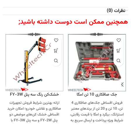
نظرات (0)
همچنین ممکن است دوست داشته باشید;
جک صافکاری 10 تن امگا
خشک‌کن رنگ سه پنل FY-3W
فروش اقساطی جک‌های صافکاری 4
ارائه بهترین شرایط فروش تجهیزات
تن، 10 تن و 20 تن از برندهای معتبر
صافکاری و نقاشی خودرو؛ امکان خرید
استرانگ، بیگرد و امگا با قیمت رقابتی،
اقساطی خشک‌ کن‌های موضعی دو
شرایط ویژه پرداخت و ارسال سریع به
پنل FY-2W و سه پنل FY-3W با
سراسر کشور.
جهت تماس از طریق
شرایط ویژه و منعطف.