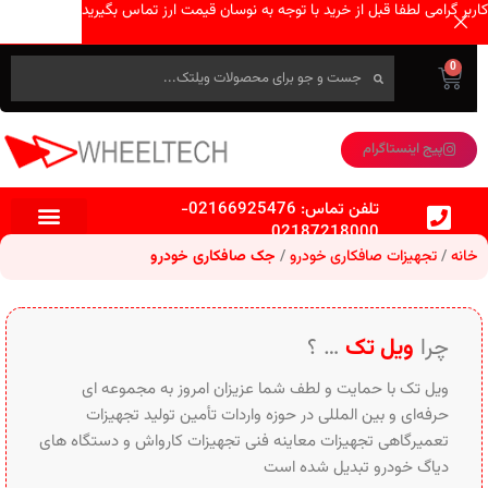
کاربر گرامی لطفا قبل از خرید با توجه به نوسان قیمت ارز تماس بگیرید
0
پیج اینستاگرام
تلفن تماس:
02166925476
-
02187218000
خانه
تجهیزات صافکاری خودرو
جک صافکاری خودرو
چرا
ویل تک
… ؟
ویل تک با حمایت و لطف شما عزیزان امروز به مجموعه ای
حرفه‌ای و بین‌ المللی در حوزه واردات تأمین تولید تجهیزات
تعمیرگاهی تجهیزات معاینه فنی تجهیزات کارواش و دستگاه های
دیاگ خودرو تبدیل شده است