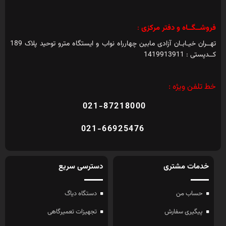
فروشــگــاه و دفتر مرکزی
:
تهــران خیـابـان آزادی مابین چهارراه نواب و ایستگاه مترو توحید پلاک 189
کــدپستی : 1419913911
خط تلفن ویژه :
021-87218000
021-66925476
خدمات مشتری
دسترسی سریع
حساب من
دستگاه دیاگ
پیگیری سفارش
تجهیزات تعمیرگاهی