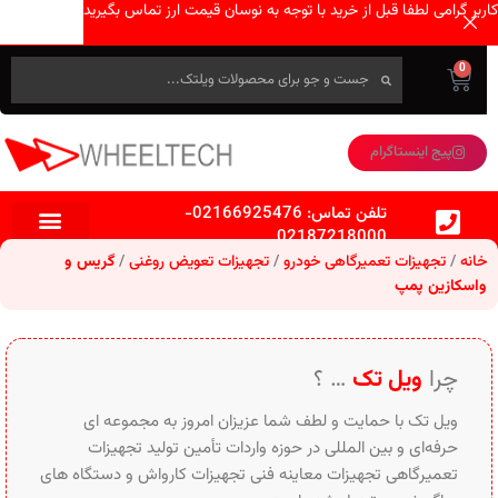
کاربر گرامی لطفا قبل از خرید با توجه به نوسان قیمت ارز تماس بگیرید
0
پیج اینستاگرام
تلفن تماس:
02166925476
-
02187218000
خانه
تجهیزات تعمیرگاهی خودرو
تجهیزات تعویض روغنی
گریس و
واسکازین پمپ
چرا
ویل تک
… ؟
ویل تک با حمایت و لطف شما عزیزان امروز به مجموعه ای
حرفه‌ای و بین‌ المللی در حوزه واردات تأمین تولید تجهیزات
تعمیرگاهی تجهیزات معاینه فنی تجهیزات کارواش و دستگاه های