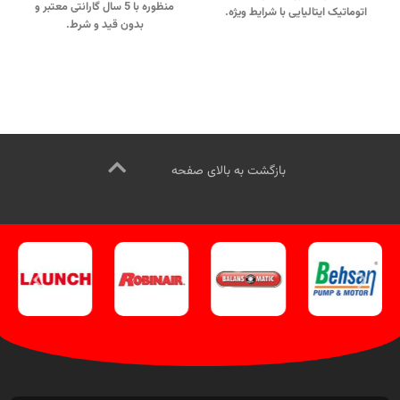
منظوره با 5 سال گارانتی معتبر و
اتوماتیک ایتالیایی با شرایط ویژه.
بدون قید و شرط.
جهت تماس از طریق وآتساپ
جهت تماس از طریق وآتساپ
09358138001 کلیک کنید.
بازدید از
09358138001 کلیک کنید
.
بازدید از
دیگر مدلهای ساکشن گیربکس
دیگر مدلهای تعویض روغن گیربکس
اتوماتیک
.
کانال اینستاگرام ویل تک
کنید
.
ورود به
کانال اینستاگرام ویل
کلیک کنید
.
تک کلیک کنید
.
بازگشت به بالای صفحه