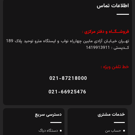
اطلاعات تماس
فروشــگــاه و دفتر مرکزی
:
تهــران خیـابـان آزادی مابین چهارراه نواب و ایستگاه مترو توحید پلاک 189
کــدپستی : 1419913911
خط تلفن ویژه :
021-87218000
021-66925476
خدمات مشتری
دسترسی سریع
حساب من
دستگاه دیاگ