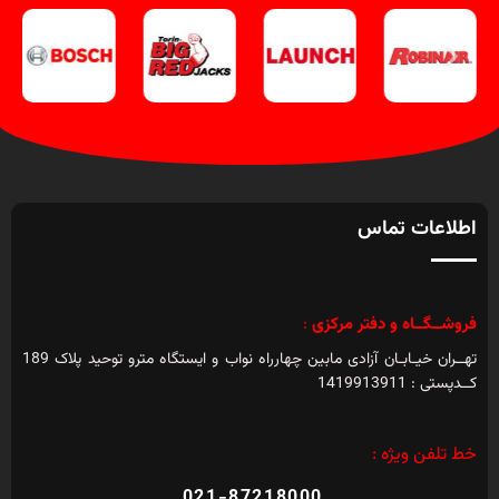
اطلاعات تماس
فروشــگــاه و دفتر مرکزی
:
تهــران خیـابـان آزادی مابین چهارراه نواب و ایستگاه مترو توحید پلاک 189
کــدپستی : 1419913911
خط تلفن ویژه :
021-87218000