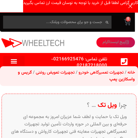
کاربر گرامی لطفا قبل از خرید با توجه به نوسان قیمت ارز تماس بگیرید
0
پیج اینستاگرام
تلفن تماس:
02166925476
-
02187218000
خانه
تجهیزات تعمیرگاهی خودرو
تجهیزات تعویض روغنی
گریس و
واسکازین پمپ
چرا
ویل تک
… ؟
ویل تک با حمایت و لطف شما عزیزان امروز به مجموعه ای
حرفه‌ای و بین‌ المللی در حوزه واردات تأمین تولید تجهیزات
تعمیرگاهی تجهیزات معاینه فنی تجهیزات کارواش و دستگاه های