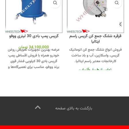
قرقره شلنگ جمع کن گریس راسم
گریس پمپ بادی 30 لیتری ووفو
ایتالیا
34,100,000
تومان
فروش انواع شلنگ جمع کن اتوماتیک
عرضه بهترین تجهیزات تعویض روغن
گریس، واسکازین، آب و باد ساخت
خودرو همراه با فروش اقساطی پمپ
کارخانجات معتبر راسم ایتالیا.
گریس بادی 30 کیلویی فشار قوی
برند ووفو، مناسب برای تعمیرگاه‌ها و
تماس از طریق وآتساپ
صنایع خودروسازی.
جهت تماس از
09358138001 کلیک کنید.
بازدید از
طریق وآتساپ 09358138001 کلیک
دیگر تجهیزات تعمیرگاهی کلیک کنید
.
کنید
.
بازدید از مدلهای گریس پمپ
کانال اینستاگرام ویل تک کلیک کنید
بادی کلیک کنید
.
کانال اینستاگرام ویل
تک کلیک کنید
.
بازگشت به بالای صفحه