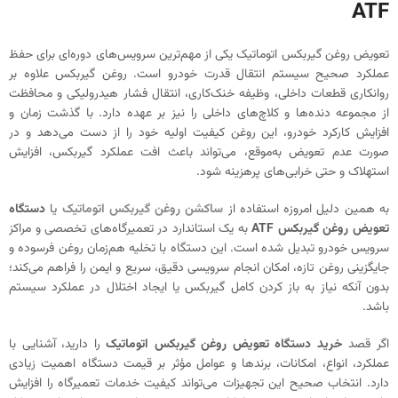
ATF
تعویض روغن گیربکس اتوماتیک یکی از مهم‌ترین سرویس‌های دوره‌ای برای حفظ
عملکرد صحیح سیستم انتقال قدرت خودرو است. روغن گیربکس علاوه بر
روانکاری قطعات داخلی، وظیفه خنک‌کاری، انتقال فشار هیدرولیکی و محافظت
از مجموعه دنده‌ها و کلاچ‌های داخلی را نیز بر عهده دارد. با گذشت زمان و
افزایش کارکرد خودرو، این روغن کیفیت اولیه خود را از دست می‌دهد و در
صورت عدم تعویض به‌موقع، می‌تواند باعث افت عملکرد گیربکس، افزایش
استهلاک و حتی خرابی‌های پرهزینه شود.
به همین دلیل امروزه استفاده از
ساکشن روغن گیربکس اتوماتیک
یا
دستگاه
تعویض روغن گیربکس ATF
به یک استاندارد در تعمیرگاه‌های تخصصی و مراکز
سرویس خودرو تبدیل شده است. این دستگاه با تخلیه هم‌زمان روغن فرسوده و
جایگزینی روغن تازه، امکان انجام سرویسی دقیق، سریع و ایمن را فراهم می‌کند؛
بدون آنکه نیاز به باز کردن کامل گیربکس یا ایجاد اختلال در عملکرد سیستم
باشد.
اگر قصد
خرید دستگاه تعویض روغن گیربکس اتوماتیک
را دارید، آشنایی با
عملکرد، انواع، امکانات، برندها و عوامل مؤثر بر قیمت دستگاه اهمیت زیادی
دارد. انتخاب صحیح این تجهیزات می‌تواند کیفیت خدمات تعمیرگاه را افزایش