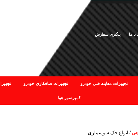
ا ما
پیگیری سفارش
وبلاگ
02187218000
-
02166925476
تجهیزات معاینه فنی خودرو
تجهیزات صافکاری خودرو
تجهیزا
کمپرسور هوا
اهی
انواع جک سوسماری