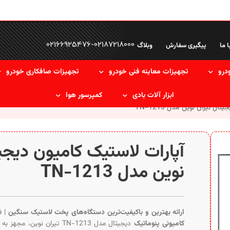
02166925476
-
02187218000
ا ما
پیگیری سفارش
وبلاگ
درو
تجهیزات معاینه فنی خودرو
تجهیزات صافکاری خودرو
ابزار آلات بادی
کمپرسور هوا
ل تیران نوین مدل TN-1213
آپارات لاستیک کامیون دیجی
نوین مدل TN-1213
ارائه بهترین و باکیفیت‌ترین دستگاه‌های پخت لاستیک سنگین
| ف
کامیونی پنوماتیک