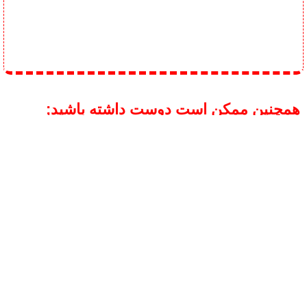
همچنین ممکن است دوست داشته باشید;
استند موتور ساده با پایه‌های
استند موتور گردان دوستون ویل
تاشو
تک