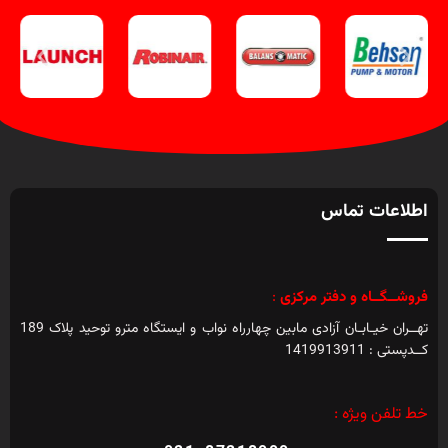
اطلاعات تماس
فروشــگــاه و دفتر مرکزی
:
تهــران خیـابـان آزادی مابین چهارراه نواب و ایستگاه مترو توحید پلاک 189
کــدپستی : 1419913911
خط تلفن ویژه :