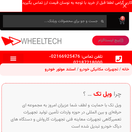
کاربر گرامی لطفا قبل از خرید با توجه به نوسان قیمت ارز تماس بگیرید
0
پیج اینستاگرام
تلفن تماس:
02166925476
-
02187218000
خانه
تجهیزات مکانیکی خودرو
استند موتور خودرو
چرا
ویل تک
… ؟
ویل تک با حمایت و لطف شما عزیزان امروز به مجموعه ای
حرفه‌ای و بین‌ المللی در حوزه واردات تأمین تولید تجهیزات
تعمیرگاهی تجهیزات معاینه فنی تجهیزات کارواش و دستگاه های
دیاگ خودرو تبدیل شده است