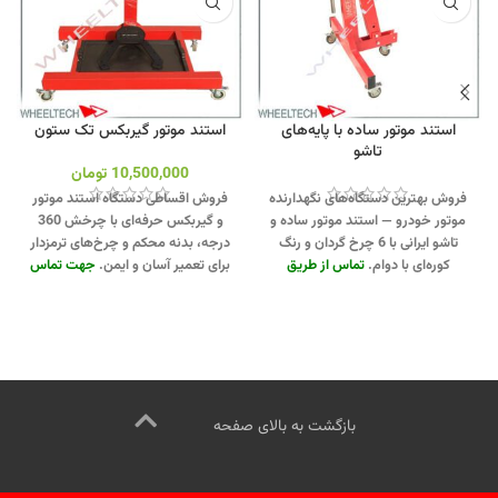
استند موتور ساده با پایه‌های
استند موتور گیربکس تک ستون
تاشو
10,500,000
تومان
فروش بهترین دستگاه‌های نگهدارنده
فروش اقساطی دستگاه استند موتور
موتور خودرو — استند موتور ساده و
و گیربکس حرفه‌ای با چرخش 360
تاشو ایرانی با 6 چرخ گردان و رنگ
درجه، بدنه محکم و چرخ‌های ترمزدار
کوره‌ای با دوام.
تماس از طریق
برای تعمیر آسان و ایمن.
جهت تماس
وآتساپ 09358138001 کلیک کنید.
از طریق وآتساپ 09358138001
بازدید از استندهای موتور کلیک کنید
.
کلیک کنید
.
برای بازدید از دیگر
اینستاگرام ویل تک کلیک کنید
.
استندهای موتور کلیک کنید
کانال
اینستاگرام ویل تک کلیک کنید
بازگشت به بالای صفحه