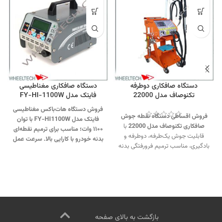
دستگاه صافکاری دوطرفه
دستگاه صافکاری مغناطیسی
تکنوصاف مدل 22000
فایتک مدل FY-HI-1100W
فروش دستگاه هات‌باکس مغناطیسی
فروش اقساطی دستگاه نقطه جوش
فایتک مدل FY-HI1100W با توان
صافکاری تکنوصاف مدل 22000
با
۱۱۰۰ وات؛ مناسب برای ترمیم نقطه‌ای
قابلیت جوش یک‌طرفه، دوطرفه و
بدنه خودرو با کارایی بالا. سرعت عمل
بادگیری، مناسب ترمیم فرورفتگی بدنه
عالی و بدون آسیب به رنگ، جهت
خودرو.
جهت
تماس از طریق وآتساپ
رفع فرورفتگی‌های کوچک و متوسط.
09358138001 کلیک کنید
.
بازدید از
جهت تماس از طریق وآتساپ
دستگاه‌های نقطه جوش کلیک کنید
.
09358138001 کلیک کنید.
بازدید از
کانال اینستاگرام ویل تک کلیک کنید
.
دیگر مدلهای هات باکس کلیک کنید
.
کانال اینستاگرام ویل تک کلیک کنید
.
بازگشت به بالای صفحه