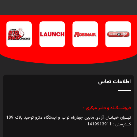
اطلاعات تماس
فروشــگــاه و دفتر مرکزی
:
تهــران خیـابـان آزادی مابین چهارراه نواب و ایستگاه مترو توحید پلاک 189
کــدپستی : 1419913911