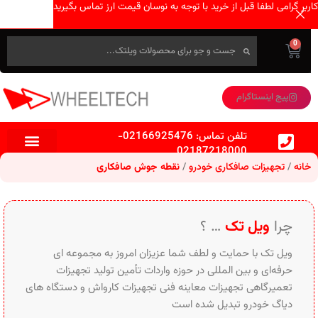
کاربر گرامی لطفا قبل از خرید با توجه به نوسان قیمت ارز تماس بگیرید
0
پیج اینستاگرام
تلفن تماس:
02166925476
-
02187218000
خانه
تجهیزات صافکاری خودرو
نقطه جوش صافکاری
چرا
ویل تک
… ؟
ویل تک با حمایت و لطف شما عزیزان امروز به مجموعه ای
حرفه‌ای و بین‌ المللی در حوزه واردات تأمین تولید تجهیزات
تعمیرگاهی تجهیزات معاینه فنی تجهیزات کارواش و دستگاه های
دیاگ خودرو تبدیل شده است