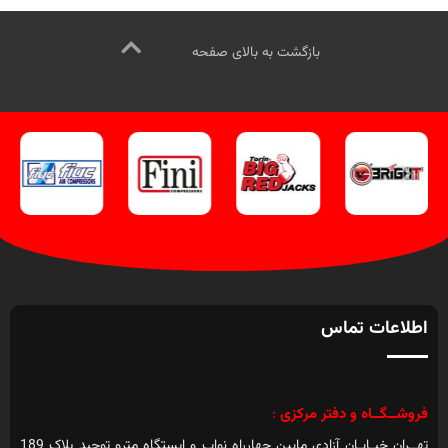
کنید
بازگشت به بالای صفحه
اطلاعات تماس
فروشــگــاه و دفتر مرکزی
:
تهــران خیـابـان آزادی مابین چهارراه نواب و ایستگاه مترو توحید پلاک 189