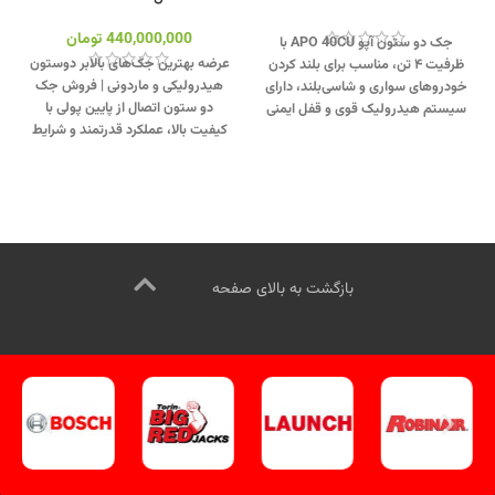
440,000,000
تومان
جک دو ستون آپو APO 40CU با
عرضه بهترین جک‌های بالابر دوستون
ظرفیت ۴ تن، مناسب برای بلند کردن
هیدرولیکی و ماردونی | فروش جک
خودروهای سواری و شاسی‌بلند، دارای
دو ستون اتصال از پایین پولی با
سیستم هیدرولیک قوی و قفل ایمنی
کیفیت بالا، عملکرد قدرتمند و شرایط
دوبل.
تماس از طریق وآتساپ
فروش نقد و اقساط ویژه.
جهت
09358138001 کلیک کنید
.
بازدید از
تماس از طریق وآتساپ
جک های دو ستون کلیک کنید
.
09358138001 کلیک کنید
.
برای
اینستاگرام ویل تک کلیک کنید
.
بازدید از دیگر جک های دوستون
کلیک کنید
.
کانال اینستاگرام ویل تک
کلیک کنید
.
بازگشت به بالای صفحه