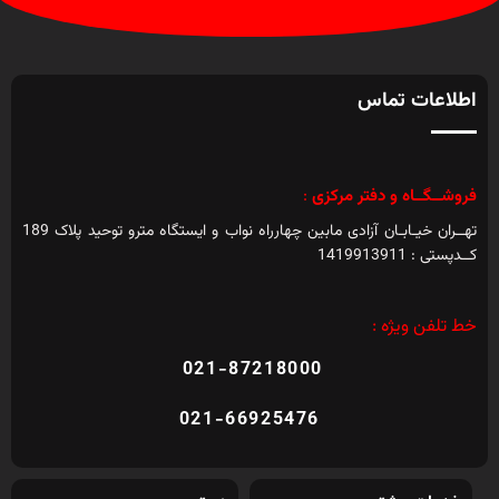
اطلاعات تماس
فروشــگــاه و دفتر مرکزی
:
تهــران خیـابـان آزادی مابین چهارراه نواب و ایستگاه مترو توحید پلاک 189
کــدپستی : 1419913911
خط تلفن ویژه :
021-87218000
021-66925476