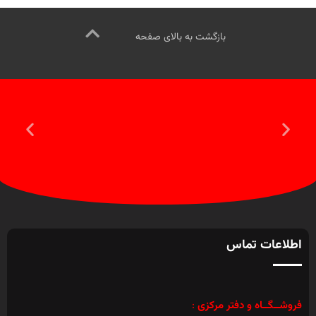
اطلاعات تماس
فروشــگــاه و دفتر مرکزی
:
تهــران خیـابـان آزادی مابین چهارراه نواب و ایستگاه مترو توحید پلاک 189
کــدپستی : 1419913911
خط تلفن ویژه :
021-87218000