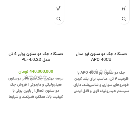
دستگاه جک دو ستون آپو مدل
دستگاه جک دو ستون پولی 4 تن
APO 40CU
مدل PL-4.0.2D
440,000,000
تومان
جک دو ستون آپو APO 40CU با
عرضه بهترین جک‌های بالابر دوستون
ظرفیت ۴ تن، مناسب برای بلند کردن
هیدرولیکی و ماردونی | فروش جک
خودروهای سواری و شاسی‌بلند، دارای
دو ستون اتصال از پایین پولی با
سیستم هیدرولیک قوی و قفل ایمنی
کیفیت بالا، عملکرد قدرتمند و شرایط
دوبل.
تماس از طریق وآتساپ
فروش نقد و اقساط ویژه.
جهت
09358138001 کلیک کنید
.
بازدید از
تماس از طریق وآتساپ
جک های دو ستون کلیک کنید
.
09358138001 کلیک کنید
.
برای
اینستاگرام ویل تک کلیک کنید
.
بازدید از دیگر جک های دوستون
کلیک کنید
.
کانال اینستاگرام ویل تک
کلیک کنید
.