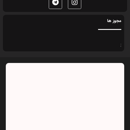
شرکت ویل تک | پیشرو در صنعت تجهیزات تعمیرگاهی
و دیاگ خودرو
تجهیزات تعمیرگاهی ویل‌تک یکی از معتبرترین مراکز واردات و تولید
تجهیزات تعمیرگاهی خودرو در ایران است. این مجموعه ارائه‌دهنده
انواع جک بالابر، دستگاه دیاگ، بالانس چرخ، کارواش اتوماتیک،