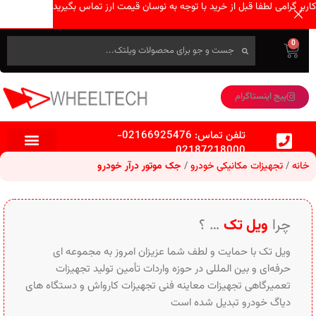
کاربر گرامی لطفا قبل از خرید با توجه به نوسان قیمت ارز تماس بگیرید
0
پیج اینستاگرام
تلفن تماس:
02166925476
-
02187218000
خانه
تجهیزات مکانیکی خودرو
جک موتور درآر خودرو
چرا
ویل تک
… ؟
ویل تک با حمایت و لطف شما عزیزان امروز به مجموعه ای
حرفه‌ای و بین‌ المللی در حوزه واردات تأمین تولید تجهیزات
تعمیرگاهی تجهیزات معاینه فنی تجهیزات کارواش و دستگاه های
دیاگ خودرو تبدیل شده است