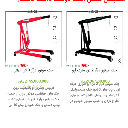
جک موتور درآر 2 تن مارک آپو
جک موتور درآر 3 تن ایرانی
36,500,000
تومان
45,000,000
تومان
جک موتور درآر 2 تن آپو ابزاری حرفه‌
فروش بهترین و باکیفیت‌ترین
ای با پایه‌های تاشو، جک هیدرولیکی
جک‌های جرثقیلی موتور درآر، از جمله
قدرتمند و بازوهای قابل تنظیم برای
جک موتور درآر 3 تن با پایه‌های تاشو،
خارج کردن و نصب موتور خودرو در
پمپ دستی و جک هیدرولیکی 10 تن.
تعمیرگاه‌هاست.
جهت تماس از طریق
تماس از طریق وآتساپ
وآتساپ 09358138001 کلیک کنید
.
09358138001 کلیک کنید.
بازدید از
بازدید از مدلهای جک موتور درآر کلیک
مدلهای بالابر موتور کلیک کنید
.
کنید
.
اینستاگرام ویل تک کلیک کنید
.