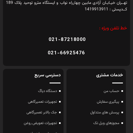
تهــران خیـابـان آزادی مابین چهارراه نواب و ایستگاه مترو توحید پلاک 189
کــدپستی : 1419913911
خط تلفن ویژه :
021-87218000
021-66925476
خدمات مشتری
دسترسی سریع
حساب من
دستگاه دیاگ
پیگیری سفارش
تجهیزات تعمیرگاهی
پرسش های متداول
جک بالابر تعمیرگاهی
مجوزهای ویل تک
تجهیزات تعویض روغن