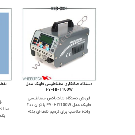
دستگاه صافکاری مغناطیسی فایتک مدل
FY-HI-1100W
فروش دستگاه هات‌باکس مغناطیسی
ف
فایتک مدل FY-HI1100W با توان ۱۱۰۰
صافکا
وات؛ مناسب برای ترمیم نقطه‌ای بدنه
یک‌ 
خودرو با کارایی بالا. سرعت عمل عالی و
معتبر
بدون آسیب به رنگ، جهت رفع
و گا
فرورفتگی‌های کوچک و متوسط.
جهت