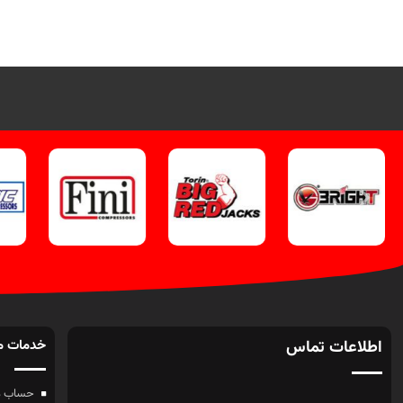
وآتساپ 09358138001
تماس از طریق وآتساپ 09358138001
بازد
کلیک کنید.
بازدید از دیگر مدلهای هات
کنی
باکس کلیک کنید
.
کانال اینستاگرام ویل
تک کلیک کنید
.
اطلاعات تماس
خدمات م
حساب م