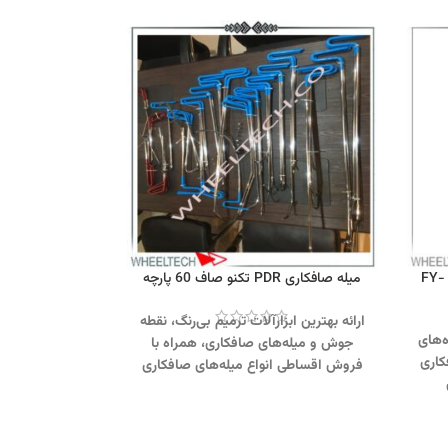
نقطه جوش صافکاری اتوماتیک مدل FY-
میله صافکاری PDR تکنو صاف 60 پارچه
ارائه بهترین ابزارآلات ترمیم بی‌رنگ، نقطه
‌های
جوش و میله‌های صافکاری، همراه با
کاری
فروش اقساطی انواع میله‌های صافکاری
PDR تولید ایران و ترکیه، در ویل تک برای
هت
رفع فرورفتگی‌ها و ترمیم بدنه خودرو.
093581380
جهت تماس از طریق وآتساپ