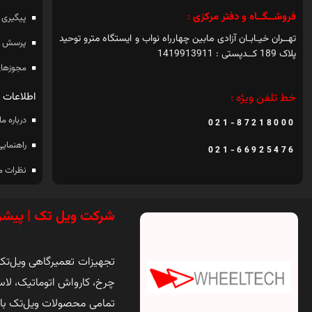
فروشــگــاه و دفتر مرکزی
:
پیگیری 
تهــران خیـابـان آزادی مابین چهارراه نواب و ایستگاه مترو توحید
پرسش ه
پلاک 189 کــدپستی : 1419913911
مجوزهای
اطلاعات
خط تلفن ویژه :
درباره ما
021-87218000
راهنمایی
021-66925476
نظرات م
شرکت ویل تک | پیشر
تجهیزات تعمیرگاهی ویل‌تک ی
چرخ، کارواش اتوماتیک، لاس
تمامی محصولات ویل‌تک با