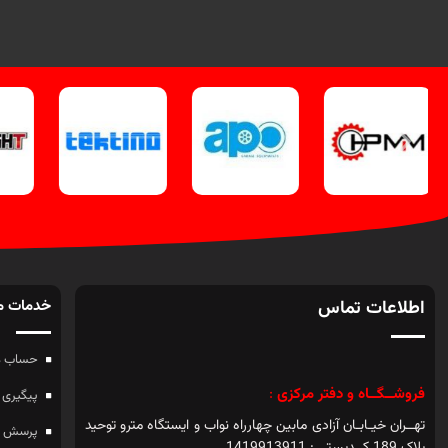
اطلاعات تماس
خدمات م
حساب م
فروشــگــاه و دفتر مرکزی
:
پیگیری 
تهــران خیـابـان آزادی مابین چهارراه نواب و ایستگاه مترو توحید
پرسش ه