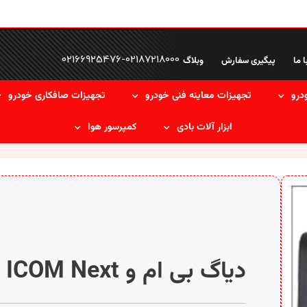
02166925476
-
02187218000
ا ما
پیگیری سفارش
وبلاگ
درو
تجهیزات معاینه فنی خودرو
تجهیزات صافکاری خودرو
ابزار آلات بادی
کمپرسور هوا
دیاگ بی ام و ICOM Next