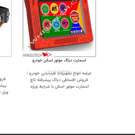
اسمارت دیاگ موتور اسکن خودرو
عرضه انواع تجهیزات عیب‌یابی خودرو |
فرو
فروش اقساطی دیاگ پیشرفته تاچ
پیشر
اسمارت موتور اسکن با شرایط ویژه.
ویل ت
تماس از طریق وآتساپ 09358138001،
ب
کلیک کنید
.
دیگر دستگاههای دیاگ خودرو
خو
کلیک کنید
.
اینستاگرام ویل تک کلیک
58138001
کنید
.
دستگا