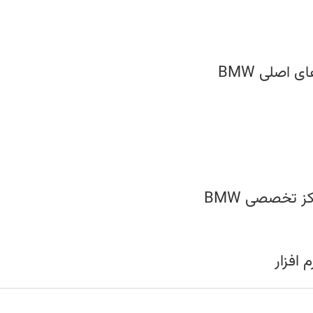
 اصلی BMW
ز تخصصی BMW
 افزار