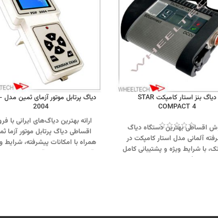
دیاگ بنز استار کامپکت STAR
دیاگ 
2004
COMPACT 4
ارائه بهترین دیاگ‌های ایرانی با ف
ش اقساطی بهترین دستگاه دیاگ
اقساطی دیاگ پرتابل موتور آزما ثم
فته آلمانی مدل استار کامپکت در
همراه با امکانات پیشرفته، شرایط وی
ک، با شرایط ویژه و پشتیبانی کامل
قابلیت تشخیص دقیق مشکلات خود
رای تعمیرگاه‌ها و مراکز خدمات
تماس از طریق وآتساپ 01
درویی.
تماس از طریق وآتساپ
کلیک کنید.
بازدید از دستگاههای د
093 کلیک کنید
.
بازدید از دیگر
کلیک کنید
.
اینستاگرام ویل تک کل
ههای دیاگ کلیک کنید
.
اینستاگرام
کنید
.
ویل تک کلیک کنید
.