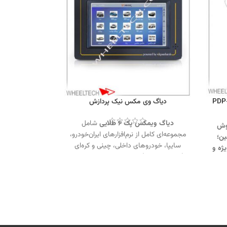
پرتابل موتور آزمای ثمین مدل PDP-
دیاگ وی مکس نیک پردازش
دیاگ ویمکس پک ۶ طلایی
شامل
روش
مجموعه‌ای کامل از نرم‌افزارهای ایران‌خودرو،
ین؛
سایپا، خودروهای داخلی، چینی و کره‌ای
ژه و
(هیوندای و کیا) همراه با برنامه‌های جامع
رو.
و تخصصی پک طلایی است.
093581380
تماس از طریق وآتساپ 09358138001
یاگ
کلیک کنید.
بازدید از دستگاه‌های عیب
یک
یاب کلیک کنید
.
اینستاگرام ویل تک کلیک
کنید
.