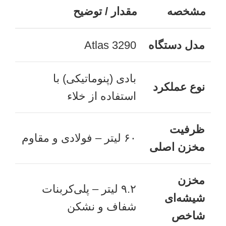
مشخصه
مقدار / توضیح
مدل دستگاه
Atlas 3290
بادی (پنوماتیکی) با
نوع عملکرد
استفاده از خلاء
ظرفیت
۶۰ لیتر – فولادی و مقاوم
مخزن اصلی
مخزن
۹.۲ لیتر – پلی‌کربنات
شیشه‌ای
شفاف و نشکن
شاخص