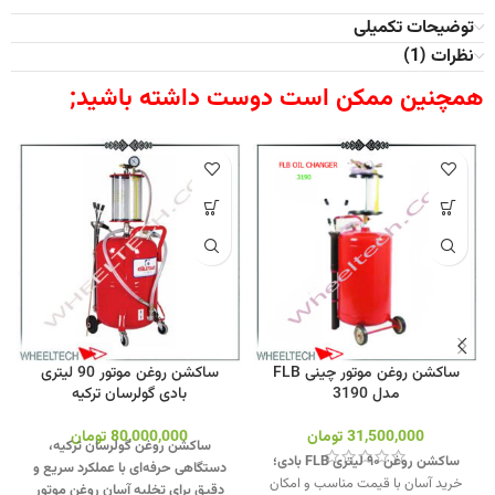
توضیحات تکمیلی
نظرات (1)
همچنین ممکن است دوست داشته باشید;
ساکشن روغن موتور چینی FLB
ساکشن روغن موتور 90 لیتری
مدل 3190
بادی گولرسان ترکیه
31,500,000
تومان
80,000,000
تومان
ساکشن روغن گولرسان ترکیه،
ساکشن روغن ۹۰ لیتری FLB بادی؛
دستگاهی حرفه‌ای با عملکرد سریع و
خرید آسان با قیمت مناسب و امکان
دقیق برای تخلیه آسان روغن موتور