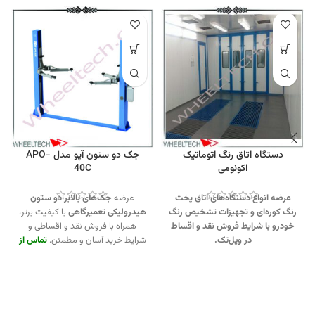
دستگاه اتاق رنگ اتوماتیک
جک دو ستون آپو مدل APO-
اکونومی
40C
عرضه انواع دستگاه‌های اتاق پخت
عرضه
جک‌های بالابر دو ستون
رنگ کوره‌ای و تجهیزات تشخیص رنگ
هیدرولیکی تعمیرگاهی
با کیفیت برتر،
خودرو با شرایط فروش نقد و اقساط
همراه با فروش نقد و اقساطی و
در ویل‌تک.
شرایط خرید آسان و مطمئن.
تماس از
طریق وآتساپ 09358138001 کلیک
جهت تماس از طریق وآتساپ
کنید
.
09358138001 کلیک کنید
.
برای
بازدید از دیگر بالابرهای ستونی کلیک
بازدید از دیگر مدلهای اطاق رنگ کلیک
کنید
.
کنید
.
کانال اینستاگرام ویل تک کلیک
کانال اینستاگرام ویل تک کلیک کنید
.