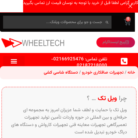
کاربر گرامی لطفا قبل از خرید با توجه به نوسان قیمت ارز تماس بگیرید
0
پیج اینستاگرام
تلفن تماس:
02166925476
-
02187218000
خانه
تجهیزات صافکاری خودرو
دستگاه شاسی کشی
چرا
ویل تک
… ؟
ویل تک با حمایت و لطف شما عزیزان امروز به مجموعه ای
حرفه‌ای و بین‌ المللی در حوزه واردات تأمین تولید تجهیزات
تعمیرگاهی تجهیزات معاینه فنی تجهیزات کارواش و دستگاه های
دیاگ خودرو تبدیل شده است