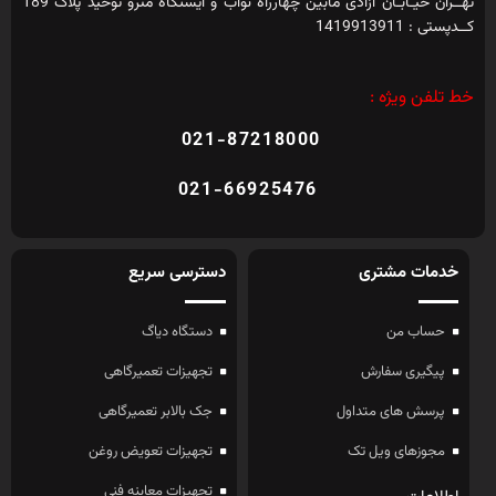
تهــران خیـابـان آزادی مابین چهارراه نواب و ایستگاه مترو توحید پلاک 189
کــدپستی : 1419913911
خط تلفن ویژه :
021-87218000
021-66925476
خدمات مشتری
دسترسی سریع
حساب من
دستگاه دیاگ
پیگیری سفارش
تجهیزات تعمیرگاهی
پرسش های متداول
جک بالابر تعمیرگاهی
مجوزهای ویل تک
تجهیزات تعویض روغن
تجهیزات معاینه فنی