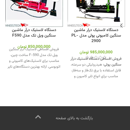
دستگاه لاستیک درار ماشین
دستگاه لاستیک درآر ماشین
سنگین کامیونی پولی مدل PL-
سنگین ویل تک مدل F590
2900
850,000,000
تومان
فروش اقساطی لاستیک درآر سنگین
985,000,000
تومان
ویل تک مدل F-590 ساخت چین،
فروش اقساطی دستگاه لاستیک درآر
مناسب برای لاستیک‌های کامیونی و
سنگین پولی
؛ هیدرولیکی دو سرعته،
اتوبوسی. ارائه بهترین دستگاه‌های تایر
قابل استفاده با برق تک‌فاز و سه‌فاز،
درآر با کیفیت بالا، عملکرد حرفه‌ای و
مناسب برای انواع تایر کامیون و
قیمت رقابتی ویژه آپاراتی‌ها.
(برق
اتوبوس و لودر.
دستگاه تک فاز است).
تماس از طریق
جهت تماس از طریق وآتساپ
وآتساپ 09358138001 کلیک کنید
.
09358138001 کلیک کنید.
بازدید از
بازدید از دیگر مدلهای لاستیک درار
دستگاههای لاستیک درآر کلیک کنید
.
کلیک کنید
.
کانال اینستاگرام ویل تک
کانال اینستاگرام ویل تک کلیک کنید
.
کلیک کنید
.
بازگشت به بالای صفحه