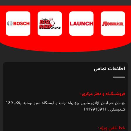
اطلاعات تماس
فروشــگــاه و دفتر مرکزی
:
تهــران خیـابـان آزادی مابین چهارراه نواب و ایستگاه مترو توحید پلاک 189
کــدپستی : 1419913911
خط تلفن ویژه :