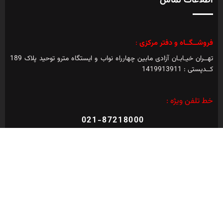
اطلاعات تماس
فروشــگــاه و دفتر مرکزی
:
تهــران خیـابـان آزادی مابین چهارراه نواب و ایستگاه مترو توحید پلاک 189
کــدپستی : 1419913911
خط تلفن ویژه :
021-87218000
021-66925476
خدمات مشتری
دسترسی سریع
حساب من
دستگاه دیاگ