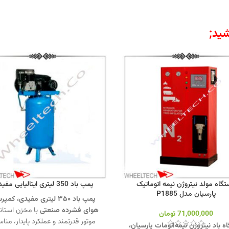
ید;
گاه مولد نیتروژن نیمه اتوماتیک
پمپ باد 350 لیتری ایتالیایی مفیدی
پارسیان مدل P1885
پمپ باد ۳۵۰ لیتری مفیدی،
کمپرس
هوای فشرده صنعتی
با مخزن استاند
71,000,000
تومان
موتور قدرتمند و عملکرد پایدار، من
ه باد نیتروژن نیمه‌اتومات پارسیان،