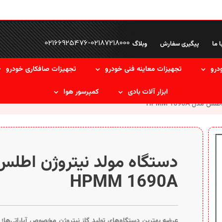
02166925476
-
02187218000
ا ما
پیگیری سفارش
وبلاگ
درو
تجهیزات معاینه فنی خودرو
تجهیزات صافکاری خودرو
ابزار آلات بادی
کمپرسور هوا
دل HPMM 1690A
دستگاه مولد نیتروژن اطل
HPMM 1690A
عرضه بهترین دستگاه‌های تولید گاز نیتروژن مخصوص آپاراتی‌ها؛ د