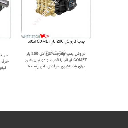
پمپ کارواش 200 بار COMET ایتالیا
فروش پمپ واترجت کارواش 200 بار
COMET ایتالیا با قدرت و دوام بی‌نظیر
حرفه‌
برای شستشوی حرفه‌ای. این پمپ با
کیفی
گارانتی معتبر و خدمات پس از فروش
طریق
ارائه می‌شود.
38001
جهت تماس از طریق وآتساپ
دستگاه واتر
09358138001 کلیک کنید.
بازدید از
دستگاه واتر جت 200 بار کلیک کنید
.
کانال اینستاگرام ویل تک کلیک کنید
.