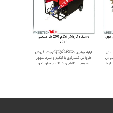
دستگاه کارواش آبگرم 200 بار صنعتی
ایرانی
نعتی
ارایه بهترین دستگاه‌های واترجت، فروش
رواش
کارواش فشارقوی با آبگرم و سرد، مجهز
20 بار و شستشوی فشار قوی 110 بار با
به پمپ ایتالیایی، شلنگ، پیستولت و
ؤثر.
مشعل گازوییلی برای شستشوی حرفه‌ای.
جهت تماس از طریق وآتساپ
09358138001 کلیک کنید.
بازدید از دیگر
اتر جت 200 بار کلیک
تجهیزات کارواشی کلیک کنید
.
کانال
اینستاگرام ویل تک کلیک کنید
.