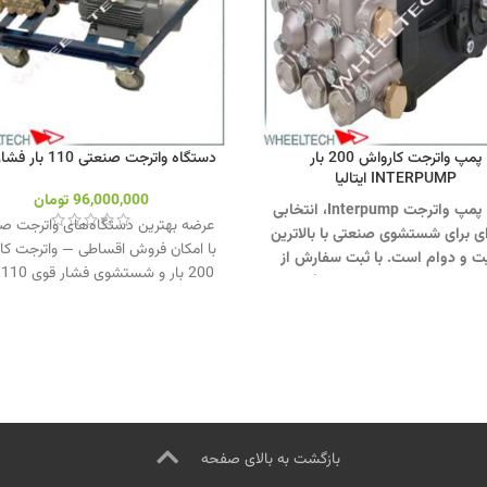
پمپ واترجت کارواش 200 بار
دستگاه واترجت صنعتی 110 بار فشار قوی
INTERPUMP ایتالیا
96,000,000
تومان
خرید پمپ واترجت Interpump، انتخابی
عرضه بهترین دستگاه‌های واترجت ص
ای برای شستشوی صنعتی با بالاترین
با امکان فروش اقساطی — واترجت کا
ت و دوام است. با ثبت سفارش از
0
 واتساپ یا تماس با واحد فروش
پمپ ایتالیایی برای نظافت حرفه‌ای و م
جهت تماس از طریق وآتساپ
جهت تماس از طریق وآتساپ
093581 کلیک کنید.
بازدید از
09358138001 کلیک کنید
.
جت 200 بار کلیک کنید
.
کانال
بازدید از دستگاه و
اینستاگرام ویل تک کلیک کنید
کنید
.
اینستاگرام ویل تک کلیک کنید
.
بازگشت به بالای صفحه