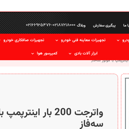
02166925476
-
02187218000
ا ما
پیگیری سفارش
وبلاگ
درو
تجهیزات معاینه فنی خودرو
تجهیزات صافکاری خودرو
ابزار آلات بادی
کمپرسور هوا
واترجت 200 بار اینترپمپ
سه‌فاز