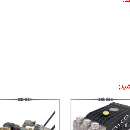
د
.
ید;