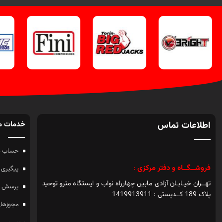
اطلاعات تماس
خدمات م
حساب م
فروشــگــاه و دفتر مرکزی
:
پیگیری 
تهــران خیـابـان آزادی مابین چهارراه نواب و ایستگاه مترو توحید
پرسش ه
پلاک 189 کــدپستی : 1419913911
مجوزهای