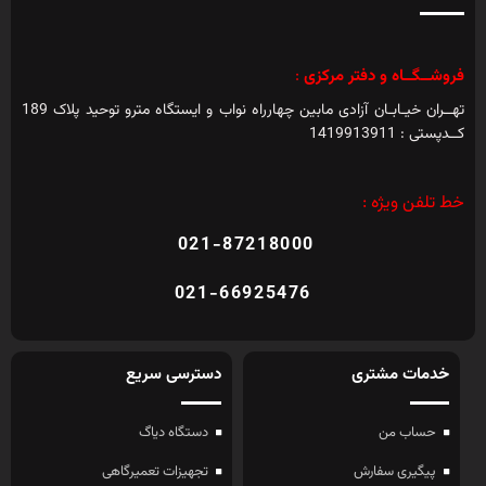
فروشــگــاه و دفتر مرکزی
:
تهــران خیـابـان آزادی مابین چهارراه نواب و ایستگاه مترو توحید پلاک 189
کــدپستی : 1419913911
خط تلفن ویژه :
021-87218000
021-66925476
خدمات مشتری
دسترسی سریع
حساب من
دستگاه دیاگ
پیگیری سفارش
تجهیزات تعمیرگاهی