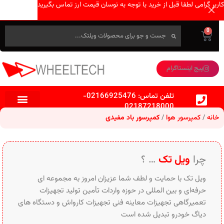
کاربر گرامی لطفا قبل از خرید با توجه به نوسان قیمت ارز تماس بگیرید
0
پیج اینستاگرام
تلفن تماس:
02166925476
-
02187218000
خانه
کمپرسور هوا
کمپرسور باد مفیدی
چرا
ویل تک
… ؟
ویل تک با حمایت و لطف شما عزیزان امروز به مجموعه ای
حرفه‌ای و بین‌ المللی در حوزه واردات تأمین تولید تجهیزات
تعمیرگاهی تجهیزات معاینه فنی تجهیزات کارواش و دستگاه های
دیاگ خودرو تبدیل شده است