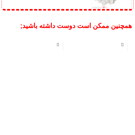
توضیحات
ویل تک WHEELTECH | واردات تامین
کارشناسی و فروش تخصصی کلیه تجهیزات و
ابزار آلات تعمیرگاهی خطوط معاینه فنی و
دستگاه های دیاگ
مشخصات کالا
پمپ واترجت ایتالیایی 200 بار اینترپمپ |
تجهیزات شستشوی صنعتی
دستگاه پمپ واتر جت ایتالیایی 200 بار Interpump، پمپی قدرتمند