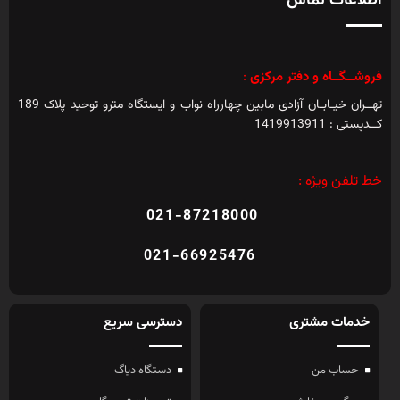
اطلاعات تماس
فروشــگــاه و دفتر مرکزی
:
تهــران خیـابـان آزادی مابین چهارراه نواب و ایستگاه مترو توحید پلاک 189
کــدپستی : 1419913911
خط تلفن ویژه :
021-87218000
021-66925476
خدمات مشتری
دسترسی سریع
حساب من
دستگاه دیاگ