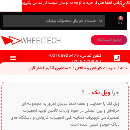
کاربر گرامی لطفا قبل از خرید با توجه به نوسان قیمت ارز تماس بگیرید
0
پیج اینستاگرام
تلفن تماس:
02166925476
-
02187218000
خانه
تجهیزات کارواش و نظافتی
شستشوی آبگرم فشار قوی
چرا
ویل تک
… ؟
ویل تک با حمایت و لطف شما عزیزان امروز به مجموعه ای
حرفه‌ای و بین‌ المللی در حوزه واردات تأمین تولید تجهیزات
تعمیرگاهی تجهیزات معاینه فنی تجهیزات کارواش و دستگاه های
دیاگ خودرو تبدیل شده است