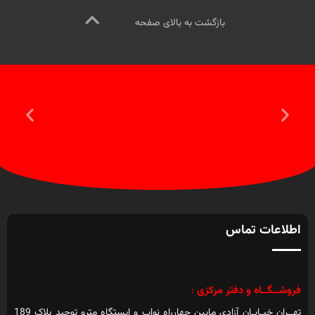
بازگشت به بالای صفحه
اطلاعات تماس
فروشــگــاه و دفتر مرکزی
:
تهــران خیـابـان آزادی مابین چهارراه نواب و ایستگاه مترو توحید پلاک 189