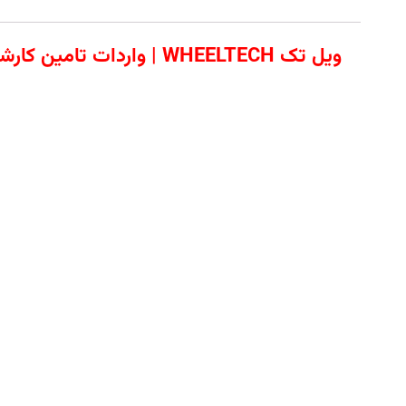
ویل تک WHEELTECH | وا
مشخصات کالا
گریس پمپ بادی 50 لیتری ووفو | انتخاب حرفه‌ای برای تزریق گریس صنعتی
گریس پمپ بادی 50 لیتری ووفو
یکی از تج
دستگاه با ظرفیت بالا، عملکرد دقیق و طرا
تولید ایده‌آل است.
✅ ویژگی‌های کلیدی گریس پمپ 50 لیتری WOFU: