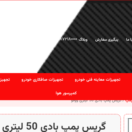
02166925476
-
02187218000
ا ما
پیگیری سفارش
وبلاگ
تجهیزات معاینه فنی خودرو
تجهیزات صافکاری خودرو
تجهیزا
کمپرسور هوا
پمپ
گریس پمپ بادی 50 لیتری ووفو
گریس پمپ بادی 50 لیتری ووفو