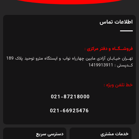
اطلاعات تماس
فروشــگــاه و دفتر مرکزی
:
تهــران خیـابـان آزادی مابین چهارراه نواب و ایستگاه مترو توحید پلاک 189
کــدپستی : 1419913911
خط تلفن ویژه :
021-87218000
021-66925476
خدمات مشتری
دسترسی سریع