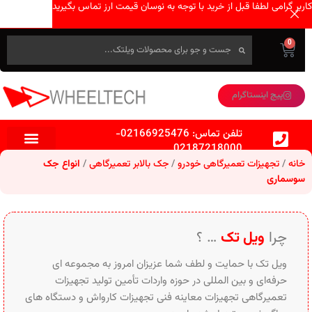
کاربر گرامی لطفا قبل از خرید با توجه به نوسان قیمت ارز تماس بگیرید
0
پیج اینستاگرام
تلفن تماس:
02166925476
-
02187218000
خانه
تجهیزات تعمیرگاهی خودرو
جک بالابر تعمیرگاهی
انواع جک
سوسماری
چرا
ویل تک
… ؟
ویل تک با حمایت و لطف شما عزیزان امروز به مجموعه ای
حرفه‌ای و بین‌ المللی در حوزه واردات تأمین تولید تجهیزات
تعمیرگاهی تجهیزات معاینه فنی تجهیزات کارواش و دستگاه های