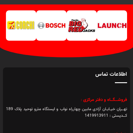
اطلاعات تماس
فروشــگــاه و دفتر مرکزی
:
تهــران خیـابـان آزادی مابین چهارراه نواب و ایستگاه مترو توحید پلاک 189
کــدپستی : 1419913911