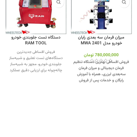
میزان فرمان سه بعدی رایان
دستگاه تست جلوبندی خودرو
خودرو مدل 2401 MWA
RAM TOOL
فروش اقساطی جدیدترین
780,000,000
تومان
دستگاه‌های تست تعلیق و شبیه‌ساز
فروش اقساطی بهترین دستگاه‌ تنظیم
جلوبندی خودرو، مجهز به شبیه‌ساز
فرمان دیجیتالی و میزان فرمان
چاله‌چوله برای ارزیابی دقیق عملکرد
سه‌بعدی لیزری، همراه با آموزش
سیستم فنربندی و کمک‌فنر.
جهت
رایگان و خدمات پس از فروش
تماس از طریق وآتساپ
حرفه‌ای.
جهت تماس از طریق
09358138001 کلیک کنید.
بازدید از
وآتساپ 09358138001 کلیک کنید
.
دستگاه‌های
میزان فرمان کلیک کنید
.
بازدید از دیگر مدلهای میزان فرمان
کانال اینستاگرام ویل تک کلیک کنید
.
کلیک
کنید.
اینستاگرام ویل تک کلیک
کنید.